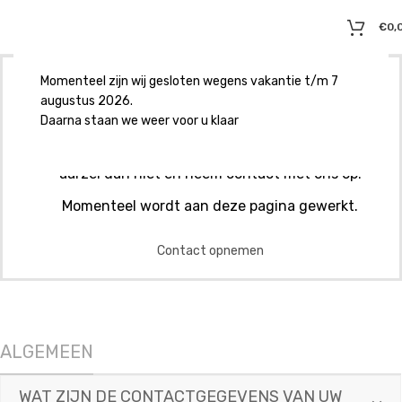
€
0,
Momenteel zijn wij gesloten wegens vakantie t/m 7
FAQ
augustus 2026.
Daarna staan we weer voor u klaar
Op deze pagina geven wij uitleg bij de diverse
veelgestelde vragen. Staat je vraag er niet bij,
aarzel dan niet en neem contact met ons op.
Momenteel wordt aan deze pagina gewerkt.
Contact opnemen
ALGEMEEN
WAT ZIJN DE CONTACTGEGEVENS VAN UW