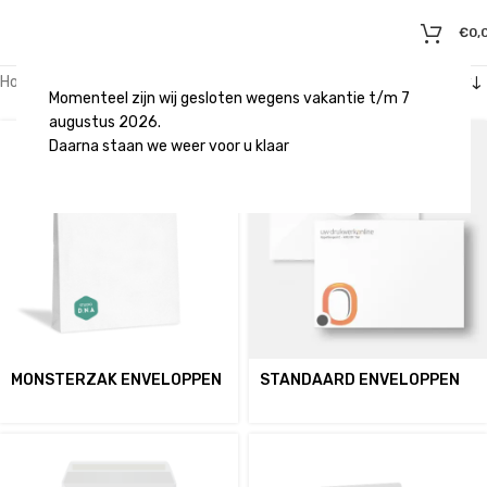
€
0,
Home
/
Producten
/
Zoekresultaten voor “enveloppen”
Momenteel zijn wij gesloten wegens vakantie t/m 7
augustus 2026.
Daarna staan we weer voor u klaar
MONSTERZAK ENVELOPPEN
STANDAARD ENVELOPPEN