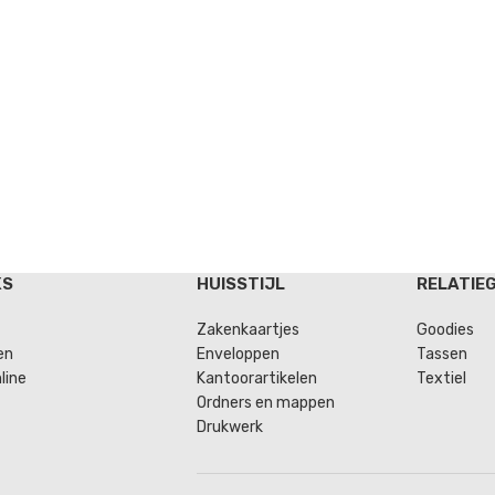
KS
HUISSTIJL
RELATIE
Zakenkaartjes
Goodies
en
Enveloppen
Tassen
line
Kantoorartikelen
Textiel
Ordners en mappen
Drukwerk