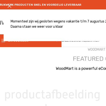
RUKWERK PRODUCTEN SNEL EN VOORDELIG LEVERBAAR
Momenteel zijn wij gesloten wegens vakantie t/m 7 augustus
Daarna staan we weer voor u klaar
CATEGRORIE
CATEGORIEËN
SALE
NIEUWS
FAQ
CONTACT
WOODMART 
FEATURED 
WoodMart is a powerful eC