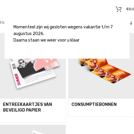
€
0,
Home
/
Evenementen en festivals
/
Tickets, bonnen en loten
Momenteel zijn wij gesloten wegens vakantie t/m 7
augustus 2026.
Daarna staan we weer voor u klaar
ENTREEKAARTJES VAN
CONSUMPTIEBONNEN
BEVEILIGD PAPIER