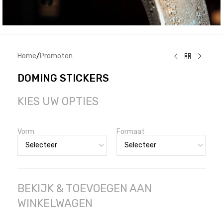
Home
/
Promoten
DOMING STICKERS
KIES UW OPTIES
Vorm
Formaat
BEKIJK & TOEVOEGEN AAN
WINKELWAGEN