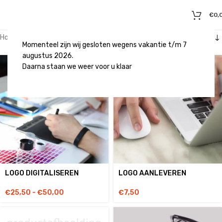
€
0,
Home
/
Ontwerp
/
Digitaal
Momenteel zijn wij gesloten wegens vakantie t/m 7
augustus 2026.
Daarna staan we weer voor u klaar
LOGO DIGITALISEREN
LOGO AANLEVEREN
€
25,50
-
€
50,00
€
7,50