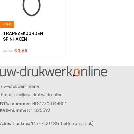
-52%
TRAPEZEKOORDEN
SPINHAKEN
€
0,65
€
1,35
uw-drukwerk.online
Email: info@uw-drukwerk.online
BTW-nummer:
NL817300144B01
KVK-nummer:
11025593
Adres: Duifkruid 175 - 4007 SW Tiel (op afspraak)