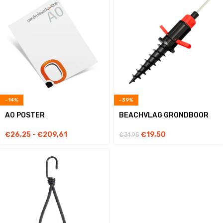
-14%
-39%
A0 POSTER
BEACHVLAG GRONDBOOR
€
26,25
-
€
209,61
€
19,50
€
31,95