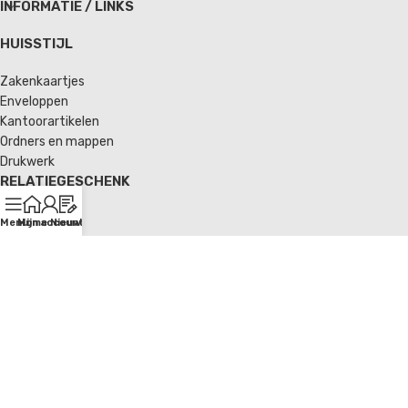
INFORMATIE / LINKS
HUISSTIJL
Zakenkaartjes
Enveloppen
Kantoorartikelen
Ordners en mappen
Drukwerk
RELATIEGESCHENK
Goodies
Menu
Home
Mijn account
Nieuws
Tassen
Textiel
VERPAKKINGEN
Verzendverpakkingen
Enveloppen
Tassen
Verpakkingsmateriaal