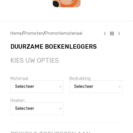
Home
/
Promoten
/
Promotiemateriaal
DUURZAME BOEKENLEGGERS
KIES UW OPTIES
Materiaal
Bedrukking
Hoeken