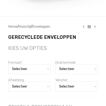
Home
/
Huisstijl
/
Enveloppen
GERECYCLEDE ENVELOPPEN
KIES UW OPTIES
Formaat
Druktechniek
Afwerking
Venster