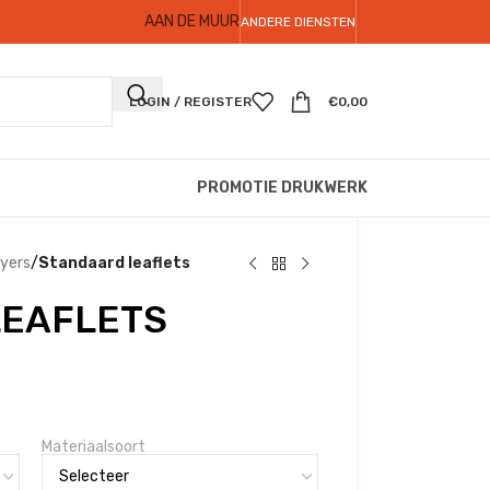
AAN DE MUUR
ANDERE DIENSTEN
LOGIN / REGISTER
€
0,00
PROMOTIE DRUKWERK
lyers
/
Standaard leaflets
LEAFLETS
Materiaalsoort