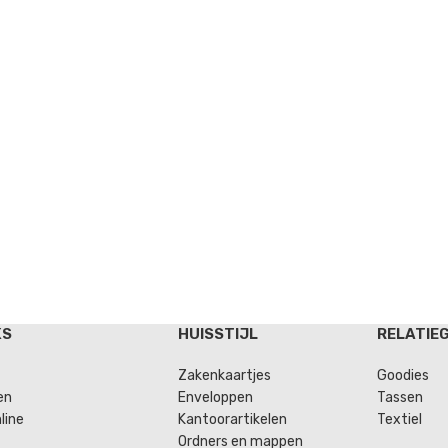
KS
HUISSTIJL
RELATIE
Zakenkaartjes
Goodies
en
Enveloppen
Tassen
line
Kantoorartikelen
Textiel
Ordners en mappen