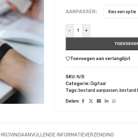
AANPASSEN
-
+
TOEVOEGEN
Toevoegen aan verlanglijst
SKU:
N/B
Categorie:
Digitaal
Tags:
bestand aanpassen
,
bestand 
Delen:
HRIJVING
AANVULLENDE INFORMATIE
VERZENDING