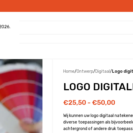
 2026.
Home
/
Ontwerp
/
Digitaal
/
Logo digi
LOGO DIGITA
€
25,50
-
€
50,00
Wij kunnen uw logo digitaal nateken
diverse toepassingen als bijvoorbee
achtergrond of andere druk toepass