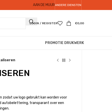
AAN DE MUUR
ANDERE DIENSTEN
LOGIN / REGISTER
€
0,00
PROMOTIE DRUKWERK
taliseren
LISEREN
en zodat uw logo gebruikt kan worden voor
ld autobelettering, transparant over een
ingen.