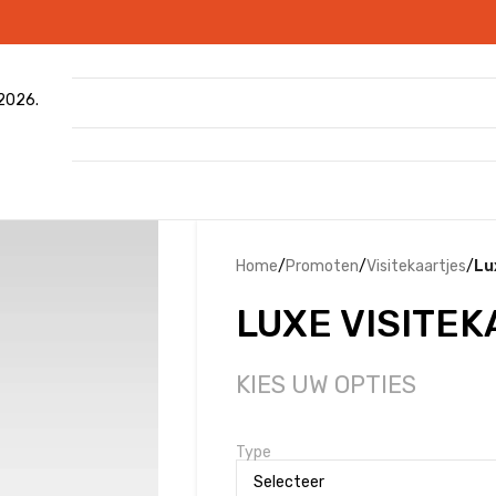
 2026.
Home
/
Promoten
/
Visitekaartjes
/
Lu
LUXE VISITE
KIES UW OPTIES
Type