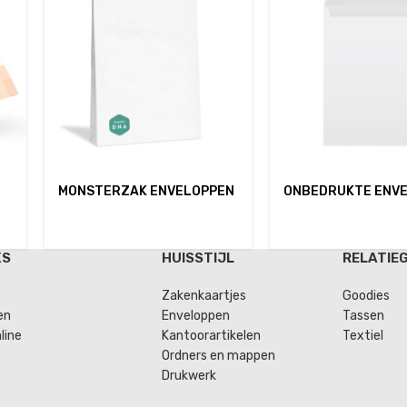
MONSTERZAK ENVELOPPEN
ONBEDRUKTE ENV
KS
HUISSTIJL
RELATIE
Zakenkaartjes
Goodies
en
Enveloppen
Tassen
line
Kantoorartikelen
Textiel
Ordners en mappen
Drukwerk