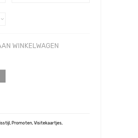
 AAN WINKELWAGEN
sstijl
,
Promoten
,
Visitekaartjes
,