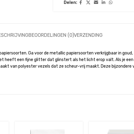
Delen:
ESCHRIJVING
BEOORDELINGEN (0)
VERZENDING
apiersoorten. Ga voor de metallic papiersoorten verkrijgbaar in goud, zi
t heeft een fijne glitter dat glinstert als het licht erop valt. Als je ee
aakt van polyester vezels dat ze scheur-vrij maakt. Deze bijzondere v