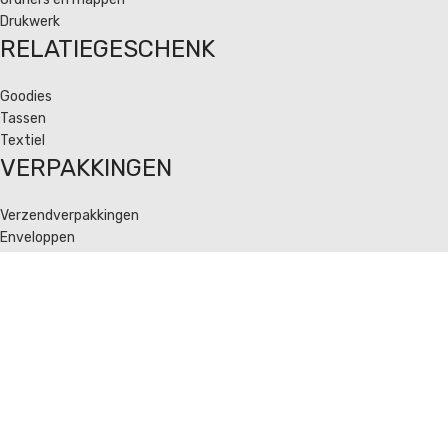
Drukwerk
RELATIEGESCHENK
Goodies
Tassen
Textiel
VERPAKKINGEN
Verzendverpakkingen
Enveloppen
Tassen
Verpakkingsmateriaal
uw-drukwerk.online
© 2024
realisatie en hosting
uw-site.online
Momenteel zijn wij gesloten wegens vakantie t/m 7 augustus 2026.
Daarna staan we weer voor u klaar