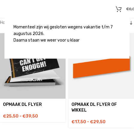
€
0,
Home
/
Producten getagged “dl”
Momenteel zijn wij gesloten wegens vakantie t/m 7
augustus 2026.
Daarna staan we weer voor u klaar
OPMAAK DL FLYER
OPMAAK DL FLYER OF
WIKKEL
€
25,50
-
€
39,50
€
17,50
-
€
29,50