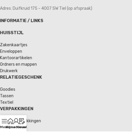
Adres: Duifkruid 175 - 4007 SW Tiel (op afspraak)
INFORMATIE / LINKS
HUISSTIJL
Zakenkaartjes
Enveloppen
Kantoorartikelen
Ordners en mappen
Drukwerk
RELATIEGESCHENK
Goodies
Tassen
Textiel
VERPAKKINGEN
Verzendverpakkingen
Enveloppen
Menu
Home
Mijn account
Nieuws