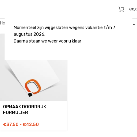
€
0,
Home
/
Producten getagged “doordruksets”
Momenteel zijn wij gesloten wegens vakantie t/m 7
augustus 2026.
Daarna staan we weer voor u klaar
OPMAAK DOORDRUK
FORMULIER
€
37,50
-
€
42,50