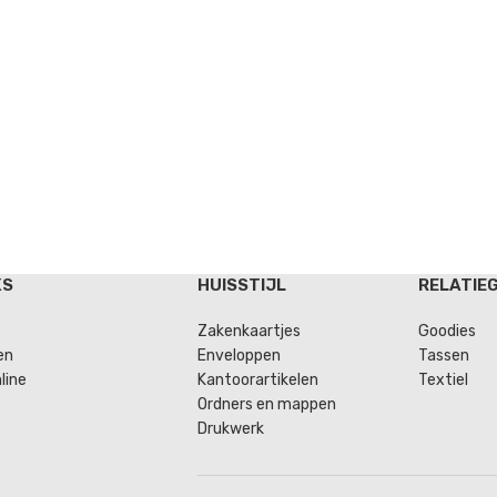
KS
HUISSTIJL
RELATIE
Zakenkaartjes
Goodies
en
Enveloppen
Tassen
line
Kantoorartikelen
Textiel
Ordners en mappen
Drukwerk