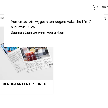
€
0,
Home
/
Producten getagged “menukaarten”
Momenteel zijn wij gesloten wegens vakantie t/m 7
augustus 2026.
Daarna staan we weer voor u klaar
MENUKAARTEN OP FOREX