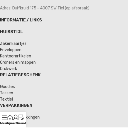
Adres: Duifkruid 175 - 4007 SW Tiel (op afspraak)
INFORMATIE / LINKS
HUISSTIJL
Zakenkaartjes
Enveloppen
Kantoorartikelen
Ordners en mappen
Drukwerk
RELATIEGESCHENK
Goodies
Tassen
Textiel
VERPAKKINGEN
Verzendverpakkingen
Enveloppen
Menu
Home
Mijn account
Nieuws