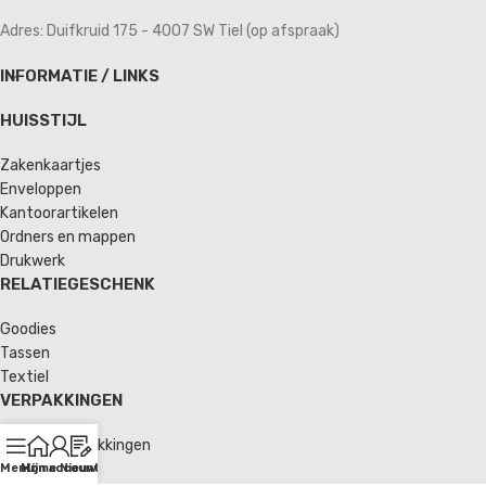
Adres: Duifkruid 175 - 4007 SW Tiel (op afspraak)
INFORMATIE / LINKS
HUISSTIJL
Zakenkaartjes
Enveloppen
Kantoorartikelen
Ordners en mappen
Drukwerk
RELATIEGESCHENK
Goodies
Tassen
Textiel
VERPAKKINGEN
Verzendverpakkingen
Enveloppen
Menu
Home
Mijn account
Nieuws