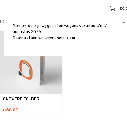
€
0,
Home
/
Producten getagged “opmaak folder”
Momenteel zijn wij gesloten wegens vakantie t/m 7
augustus 2026.
Daarna staan we weer voor u klaar
ONTWERP FOLDER
€
80,00