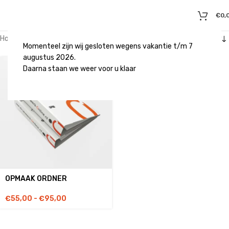
€
0,
Home
/
Producten getagged “ordner”
Momenteel zijn wij gesloten wegens vakantie t/m 7
augustus 2026.
Daarna staan we weer voor u klaar
OPMAAK ORDNER
€
55,00
-
€
95,00