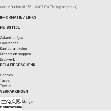
Adres: Duifkruid 175 - 4007 SW Tiel (op afspraak)
INFORMATIE / LINKS
HUISSTIJL
Zakenkaartjes
Enveloppen
Kantoorartikelen
Ordners en mappen
Drukwerk
RELATIEGESCHENK
Goodies
Tassen
Textiel
VERPAKKINGEN
Verzendverpakkingen
Enveloppen
Menu
Home
Mijn account
Nieuws