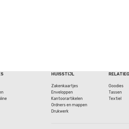
KS
HUISSTIJL
RELATIE
Zakenkaartjes
Goodies
en
Enveloppen
Tassen
line
Kantoorartikelen
Textiel
Ordners en mappen
Drukwerk