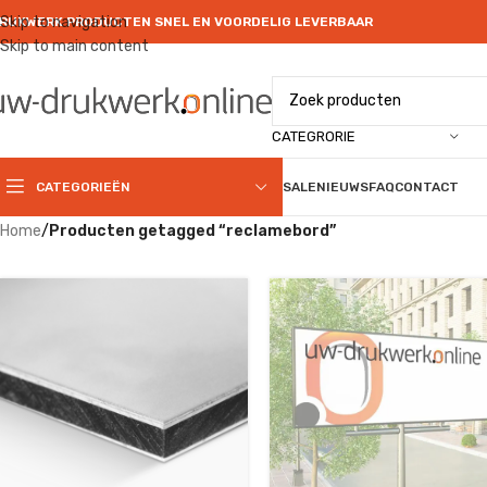
Skip to navigation
RUKWERK PRODUCTEN SNEL EN VOORDELIG LEVERBAAR
Skip to main content
CATEGRORIE
CATEGORIEËN
SALE
NIEUWS
FAQ
CONTACT
Home
/
Producten getagged “reclamebord”