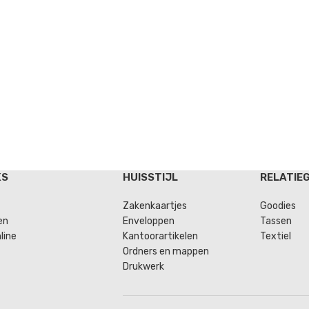
KS
HUISSTIJL
RELATIE
Zakenkaartjes
Goodies
en
Enveloppen
Tassen
line
Kantoorartikelen
Textiel
Ordners en mappen
Drukwerk