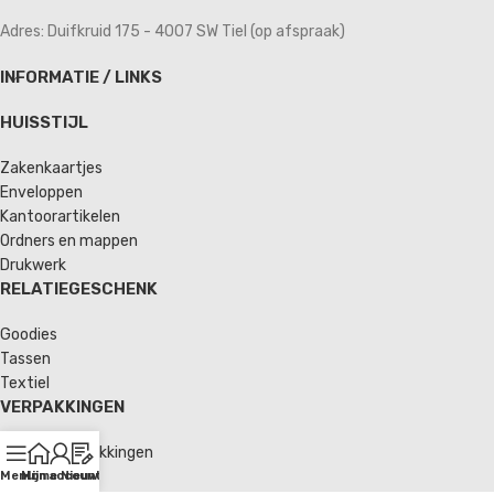
Adres: Duifkruid 175 - 4007 SW Tiel (op afspraak)
INFORMATIE / LINKS
HUISSTIJL
Zakenkaartjes
Enveloppen
Kantoorartikelen
Ordners en mappen
Drukwerk
RELATIEGESCHENK
Goodies
Tassen
Textiel
VERPAKKINGEN
Verzendverpakkingen
Enveloppen
Menu
Home
Mijn account
Nieuws