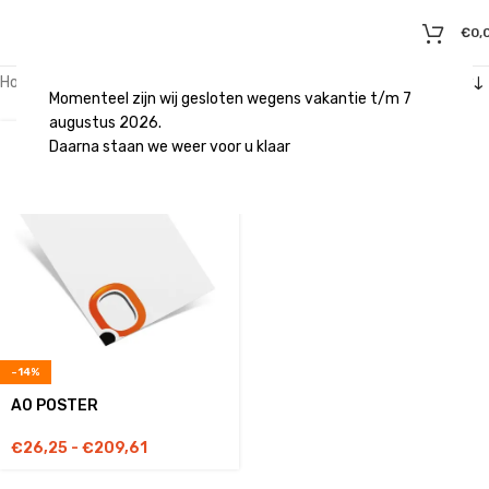
€
0,
Home
/
Producten getagged “waterbestendig”
Momenteel zijn wij gesloten wegens vakantie t/m 7
augustus 2026.
Daarna staan we weer voor u klaar
-14%
A0 POSTER
€
26,25
-
€
209,61