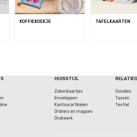
KOFFIEKOEKJE
TAFELKAARTEN
KS
HUISSTIJL
RELATIE
Zakenkaartjes
Goodies
en
Enveloppen
Tassen
line
Kantoorartikelen
Textiel
Ordners en mappen
Drukwerk