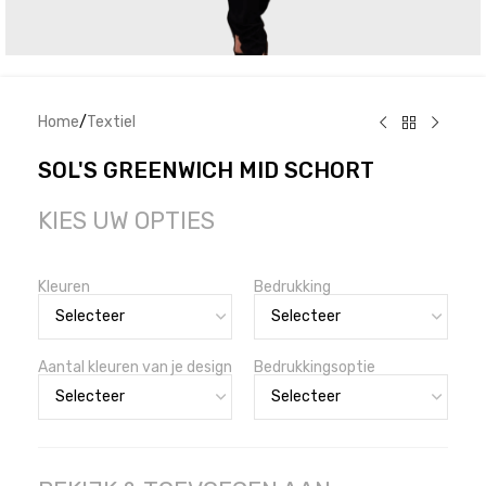
Home
/
Textiel
SOL'S GREENWICH MID SCHORT
KIES UW OPTIES
Kleuren
Bedrukking
Aantal kleuren van je design
Bedrukkingsoptie