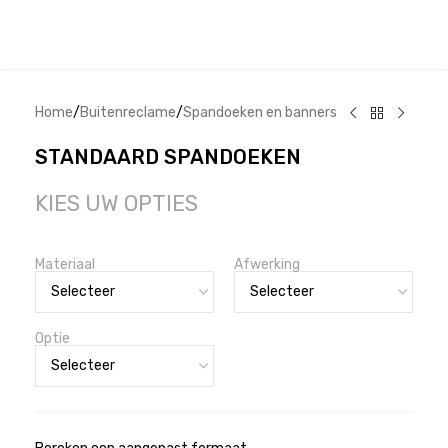
Home
/
Buitenreclame
/
Spandoeken en banners
STANDAARD SPANDOEKEN
KIES UW OPTIES
Materiaal
Afwerking
Optie