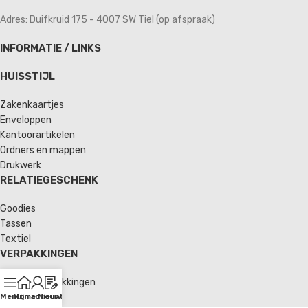
Adres: Duifkruid 175 - 4007 SW Tiel (op afspraak)
INFORMATIE / LINKS
HUISSTIJL
Zakenkaartjes
Enveloppen
Kantoorartikelen
Ordners en mappen
Drukwerk
RELATIEGESCHENK
Goodies
Tassen
Textiel
VERPAKKINGEN
Verzendverpakkingen
Enveloppen
Menu
Home
Mijn account
Nieuws