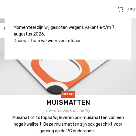
€
0,
02
Momenteel zijn wij gesloten wegens vakantie t/m 7
SEP
augustus 2026.
Daarna staan we weer voor u klaar
NIEUWS
MUISMATTEN
uw-drukwerk.online
Muismat of fotopad Wij leveren ook muismatten van een
hoge kwaliteit. Deze muismatten zijn ook geschikt voor
gaming op de PC onderande...