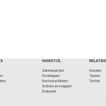
KS
HUISSTIJL
RELATIE
Zakenkaartjes
Goodies
en
Enveloppen
Tassen
line
Kantoorartikelen
Textiel
Ordners en mappen
Drukwerk