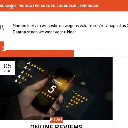
RUKWERK PRODUCTEN SNEL EN VOORDELIG LEVERBAAR
Momenteel zijn wij gesloten wegens vakantie t/m 7 augustus
Daarna staan we weer voor u klaar
CATEGRORIE
CATEGORIEËN
SALE
NIEUWS
FAQ
CONTACT
05
JUL
NIEUWS
ONLINE REVIEWS