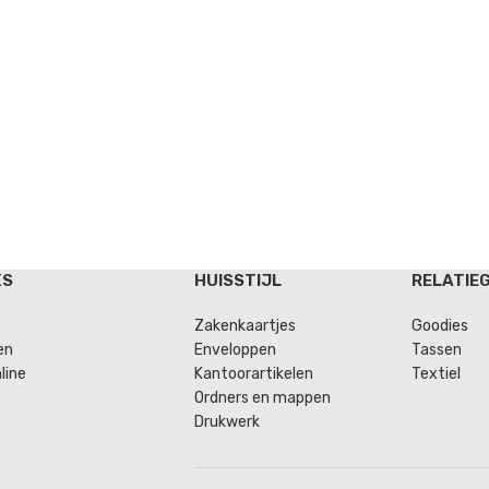
KS
HUISSTIJL
RELATIE
Zakenkaartjes
Goodies
en
Enveloppen
Tassen
line
Kantoorartikelen
Textiel
Ordners en mappen
Drukwerk