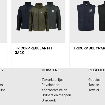
TRICORP REGULAR FIT
TRICORP BODYWA
JACK
KS
HUISSTIJL
RELATIE
Zakenkaartjes
Goodies
en
Enveloppen
Tassen
line
Kantoorartikelen
Textiel
Ordners en mappen
Drukwerk