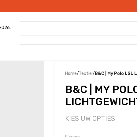
 2026.
Home
/
Textiel
/
B&C | My Polo LSL 
B&C | MY POL
LICHTGEWICH
KIES UW OPTIES