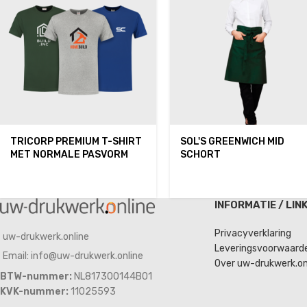
TRICORP PREMIUM T-SHIRT
SOL'S GREENWICH MID
MET NORMALE PASVORM
SCHORT
INFORMATIE / LIN
Privacyverklaring
uw-drukwerk.online
Leveringsvoorwaard
Email: info@uw-drukwerk.online
Over uw-drukwerk.on
BTW-nummer:
NL817300144B01
KVK-nummer:
11025593