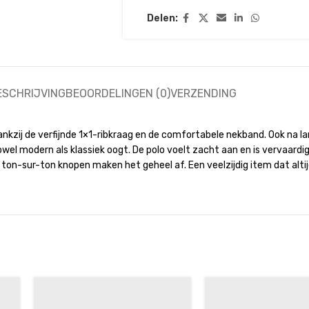
Delen:
ESCHRIJVING
BEOORDELINGEN (0)
VERZENDING
kzij de verfijnde 1×1-ribkraag en de comfortabele nekband. Ook na lan
zowel modern als klassiek oogt. De polo voelt zacht aan en is vervaardi
 ton-sur-ton knopen maken het geheel af. Een veelzijdig item dat altij