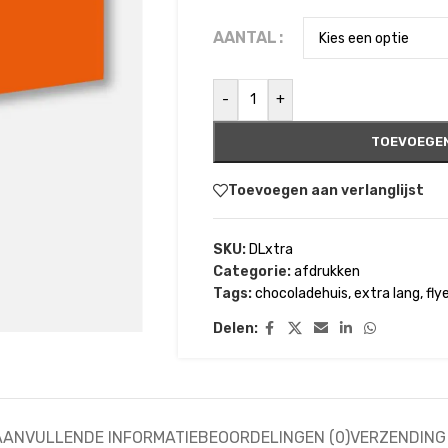
AANTAL
-
+
TOEVOEGEN
Toevoegen aan verlanglijst
SKU:
DLxtra
Categorie:
afdrukken
Tags:
chocoladehuis
,
extra lang
,
fly
Delen:
AANVULLENDE INFORMATIE
BEOORDELINGEN (0)
VERZENDING