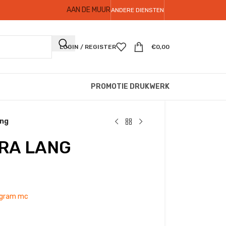
AAN DE MUUR
ANDERE DIENSTEN
LOGIN / REGISTER
€
0,00
PROMOTIE DRUKWERK
ang
TRA LANG
 gram mc