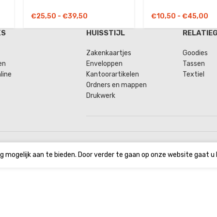
€
25,50
-
€
39,50
€
10,50
-
€
45,00
KS
HUISSTIJL
RELATIE
Zakenkaartjes
Goodies
en
Enveloppen
Tassen
line
Kantoorartikelen
Textiel
Ordners en mappen
Drukwerk
g mogelijk aan te bieden. Door verder te gaan op onze website gaat u