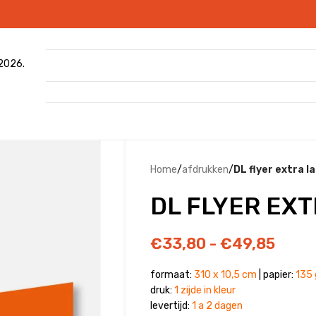
 2026.
Home
/
afdrukken
/
DL flyer extra l
DL FLYER EX
€
33,80
-
€
49,85
formaat:
310 x 10,5 cm
| papier:
135
druk:
1 zijde
in kleur
levertijd:
1 a 2 dagen