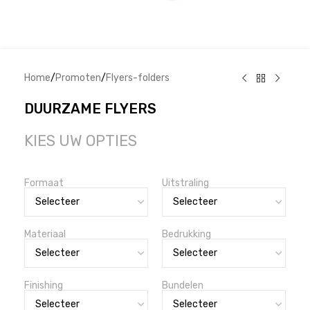
Home
/
Promoten
/
Flyers-folders
DUURZAME FLYERS
KIES UW OPTIES
Formaat
Uitstraling
Materiaal
Bedrukking
Finishing
Bundelen