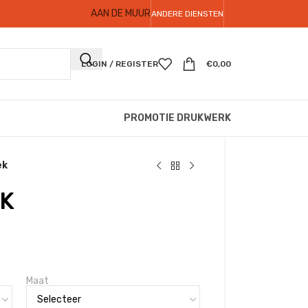
AAN DE MUUR
ANDERE DIENSTEN
LOGIN / REGISTER
€
0,00
PROMOTIE DRUKWERK
ek
K
Maat