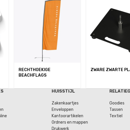
RECHTHOEKIGE
ZWARE ZWARTE P
BEACHFLAGS
KS
HUISSTIJL
RELATIE
Zakenkaartjes
Goodies
en
Enveloppen
Tassen
line
Kantoorartikelen
Textiel
Ordners en mappen
Drukwerk