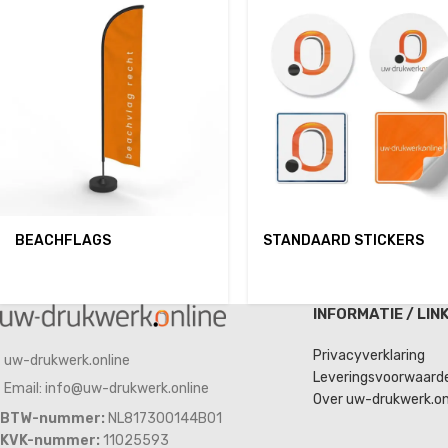
BEACHFLAGS
STANDAARD STICKERS
INFORMATIE / LIN
Privacyverklaring
uw-drukwerk.online
Leveringsvoorwaard
Email: info@uw-drukwerk.online
Over uw-drukwerk.on
BTW-nummer:
NL817300144B01
KVK-nummer:
11025593