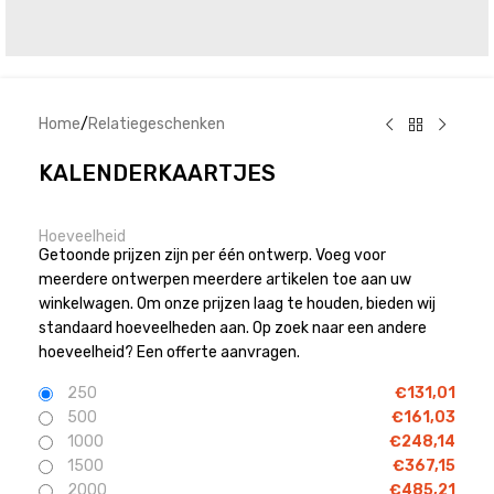
Home
/
Relatiegeschenken
KALENDERKAARTJES
Hoeveelheid
Getoonde prijzen zijn per één ontwerp. Voeg voor
meerdere ontwerpen meerdere artikelen toe aan uw
winkelwagen. Om onze prijzen laag te houden, bieden wij
standaard hoeveelheden aan. Op zoek naar een andere
hoeveelheid? Een offerte aanvragen.
250
€
131,01
500
€
161,03
1000
€
248,14
1500
€
367,15
2000
€
485,21