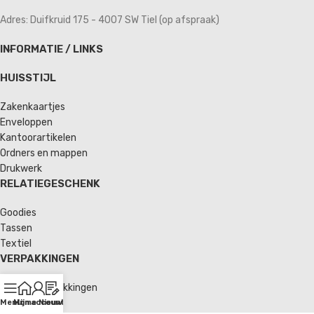
Adres: Duifkruid 175 - 4007 SW Tiel (op afspraak)
INFORMATIE / LINKS
HUISSTIJL
Zakenkaartjes
Enveloppen
Kantoorartikelen
Ordners en mappen
Drukwerk
RELATIEGESCHENK
Goodies
Tassen
Textiel
VERPAKKINGEN
Verzendverpakkingen
Enveloppen
Menu
Home
Mijn account
Nieuws