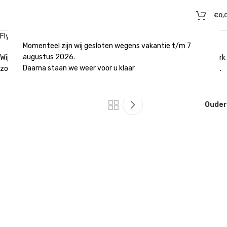
€
0,
Flyers juwelier van Leeuwen
Momenteel zijn wij gesloten wegens vakantie t/m 7
augustus 2026.
Wij drukken voor juwelier van Leeuwen met enige regelmaat drukwerk
Daarna staan we weer voor u klaar
zoals bijvoorbeeld deze flyers voor hun huis aan huis oud goud flyers.
Ouder