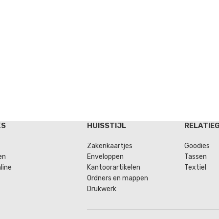
KS
HUISSTIJL
RELATIE
Zakenkaartjes
Goodies
en
Enveloppen
Tassen
line
Kantoorartikelen
Textiel
Ordners en mappen
Drukwerk