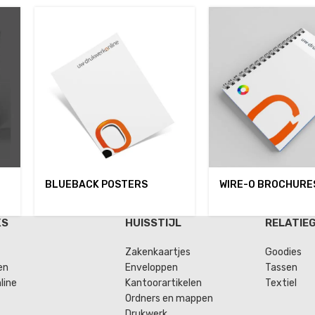
BLUEBACK POSTERS
WIRE-O BROCHURE
KS
HUISSTIJL
RELATIE
Zakenkaartjes
Goodies
en
Enveloppen
Tassen
line
Kantoorartikelen
Textiel
Ordners en mappen
Drukwerk