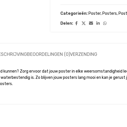
Categorieën:
Poster
,
Posters
,
Post
Delen:
ESCHRIJVING
BEOORDELINGEN (0)
VERZENDING
nd kunnen? Zorg ervoor dat jouw poster in elke weersomstandigheid le
aterbestendig is. Zo blijven jouw posters lang mooi en kan je gerust 
osters.