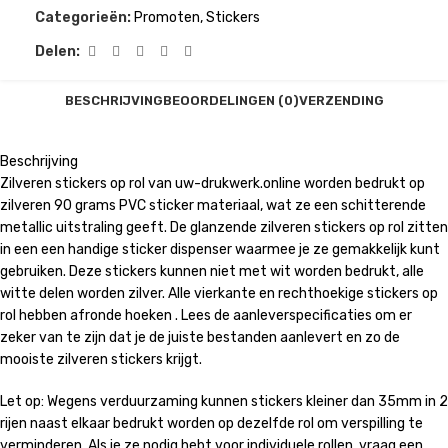
Categorieën:
Promoten
,
Stickers
Delen:
BESCHRIJVING
BEOORDELINGEN (0)
VERZENDING
Beschrijving
Zilveren stickers op rol van uw-drukwerk.online worden bedrukt op
zilveren 90 grams PVC sticker materiaal, wat ze een schitterende
metallic uitstraling geeft. De glanzende zilveren stickers op rol zitten
in een een handige sticker dispenser waarmee je ze gemakkelijk kunt
gebruiken. Deze stickers kunnen niet met wit worden bedrukt, alle
witte delen worden zilver. Alle vierkante en rechthoekige stickers op
rol hebben afronde hoeken . Lees de aanleverspecificaties om er
zeker van te zijn dat je de juiste bestanden aanlevert en zo de
mooiste zilveren stickers krijgt.
Let op: Wegens verduurzaming kunnen stickers kleiner dan 35mm in 2
rijen naast elkaar bedrukt worden op dezelfde rol om verspilling te
verminderen. Als je ze nodig hebt voor individuele rollen, vraag een