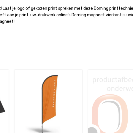
 Laat je logo of gekozen print spreken met deze Doming printtechniek
t aan je print. uw-drukwerk.online's Doming magneet vierkant is uniek 
magneet!