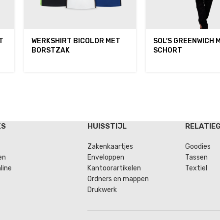
T
WERKSHIRT BICOLOR MET
SOL'S GREENWICH 
BORSTZAK
SCHORT
KS
HUISSTIJL
RELATIE
Zakenkaartjes
Goodies
en
Enveloppen
Tassen
line
Kantoorartikelen
Textiel
Ordners en mappen
Drukwerk