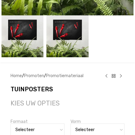
Home
/
Promoten
/
Promotiemateriaal
TUINPOSTERS
KIES UW OPTIES
Formaat
Vorm